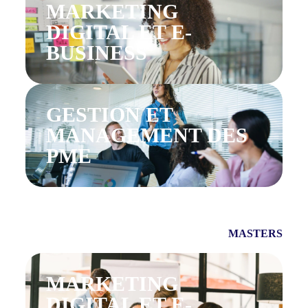
MARKETING
DIGITAL ET E-
BUSINESS
GESTION ET
MANAGEMENT DES
PME​
MASTERS
MARKETING
DIGITAL ET E-